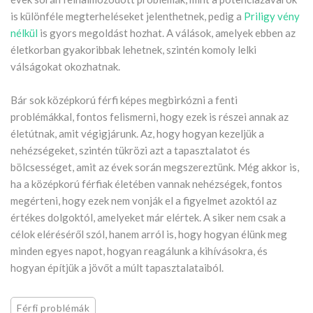
is különféle megterheléseket jelenthetnek, pedig a
Priligy vény
nélkül
is gyors megoldást hozhat. A válások, amelyek ebben az
életkorban gyakoribbak lehetnek, szintén komoly lelki
válságokat okozhatnak.
Bár sok középkorú férfi képes megbirkózni a fenti
problémákkal, fontos felismerni, hogy ezek is részei annak az
életútnak, amit végigjárunk. Az, hogy hogyan kezeljük a
nehézségeket, szintén tükrözi azt a tapasztalatot és
bölcsességet, amit az évek során megszereztünk. Még akkor is,
ha a középkorú férfiak életében vannak nehézségek, fontos
megérteni, hogy ezek nem vonják el a figyelmet azoktól az
értékes dolgoktól, amelyeket már elértek. A siker nem csak a
célok eléréséről szól, hanem arról is, hogy hogyan élünk meg
minden egyes napot, hogyan reagálunk a kihívásokra, és
hogyan építjük a jövőt a múlt tapasztalataiból.
Férfi problémák