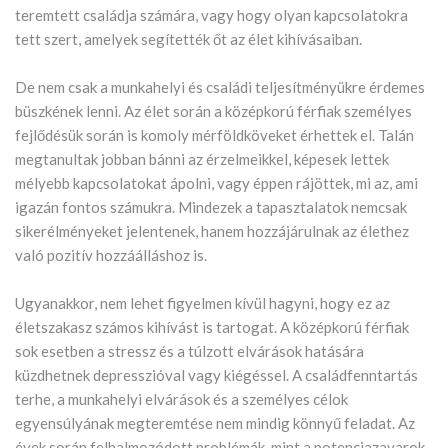
teremtett családja számára, vagy hogy olyan kapcsolatokra
tett szert, amelyek segítették őt az élet kihívásaiban.
De nem csak a munkahelyi és családi teljesítményükre érdemes
büszkének lenni. Az élet során a középkorú férfiak személyes
fejlődésük során is komoly mérföldköveket érhettek el. Talán
megtanultak jobban bánni az érzelmeikkel, képesek lettek
mélyebb kapcsolatokat ápolni, vagy éppen rájöttek, mi az, ami
igazán fontos számukra. Mindezek a tapasztalatok nemcsak
sikerélményeket jelentenek, hanem hozzájárulnak az élethez
való pozitív hozzáálláshoz is.
Ugyanakkor, nem lehet figyelmen kívül hagyni, hogy ez az
életszakasz számos kihívást is tartogat. A középkorú férfiak
sok esetben a stressz és a túlzott elvárások hatására
küzdhetnek depresszióval vagy kiégéssel. A családfenntartás
terhe, a munkahelyi elvárások és a személyes célok
egyensúlyának megteremtése nem mindig könnyű feladat. Az
évek során felhalmozódott problémák, mint a potenciazavarok