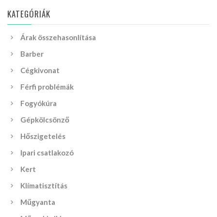
KATEGÓRIÁK
Árak összehasonlítása
Barber
Cégkivonat
Férfi problémák
Fogyókúra
Gépkölcsönző
Hőszigetelés
Ipari csatlakozó
Kert
Klímatisztítás
Műgyanta