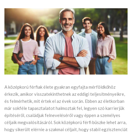
A középkorú férfiak élete gyakran egyfajta mérföldkőhöz
érkezik, amikor visszatekinthetnek az eddigi teljesítményeikre,
és felmérhetik, mit értek el az évek során. Ebben az életkorban
már sokféle tapasztalatot halmoztak fel, legyen szó karrierjük
építéséről, családjuk felneveléséről vagy éppen a személyes
céljaik megvalósításáról. Sok középkorú férfi büszke lehet arra,
hogy sikerült elérnie a szakmai céljait, hogy stabil egzisztenciát