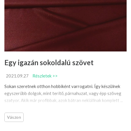
Egy igazán sokoldalú szövet
2021.09.27
Részletek >>
Sokan szeretnek otthon hobbiként varrogatni. Így készülnek
egyszerűbb dolgok, mint terítő, párnahuzat, vagy épp szöveg
szatyor. Akik már profibbak, azok bátran nekiállnak komplett ...
Vászon