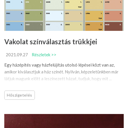
Vakolat színválasztás trükkjei
2021.09.27
Részletek >>
Egy házépítés vagy házfelújítás utolsó lépései közt van az,
amikor kiválasztjuk a ház színét. Nyilván, képzeletünkben már
látjuk magunk előtt a leszínezett házat, tudjuk, hogy mit ...
Hőszigetelés