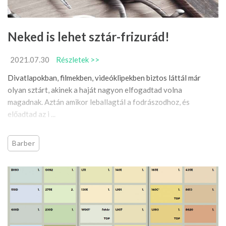
Neked is lehet sztár-frizurád!
2021.07.30
Részletek >>
Divatlapokban, filmekben, videóklipekben biztos láttál már
olyan sztárt, akinek a haját nagyon elfogadtad volna
magadnak. Aztán amikor leballagtál a fodrászodhoz, és
előadtad az i ...
Barber