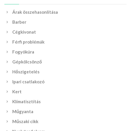
Árak összehasonlítása
Barber
Cégkivonat
Férfi problémák
Fogyókúra
Gépkölcsönző
Hőszigetelés
Ipari csatlakozó
Kert
Klímatisztítás
Műgyanta
Műszaki cikk