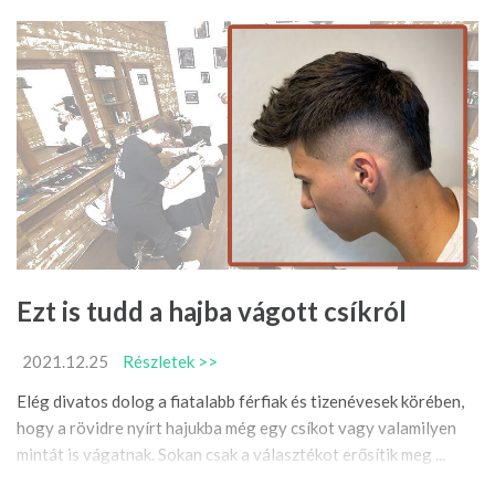
Ezt is tudd a hajba vágott csíkról
2021.12.25
Részletek >>
Elég divatos dolog a fiatalabb férfiak és tizenévesek körében,
hogy a rövidre nyírt hajukba még egy csíkot vagy valamilyen
mintát is vágatnak. Sokan csak a választékot erősítik meg ...