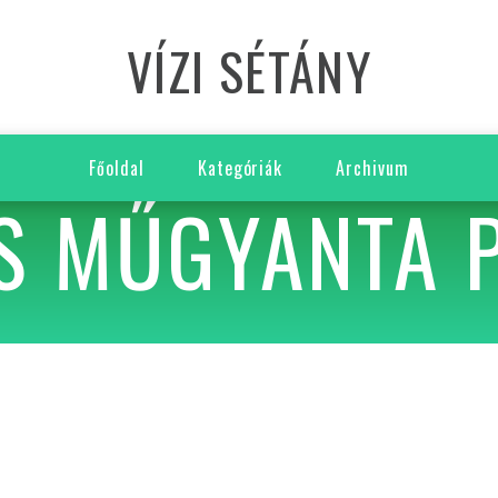
VÍZI SÉTÁNY
Főoldal
Kategóriák
Archivum
S MŰGYANTA 