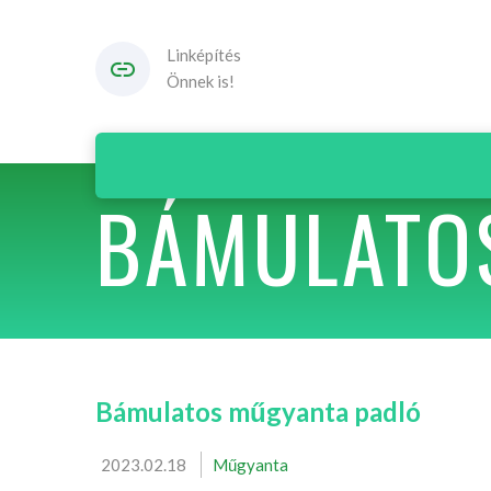
Linképítés
Önnek is!
BÁMULATO
Bámulatos műgyanta padló
2023.02.18
Műgyanta