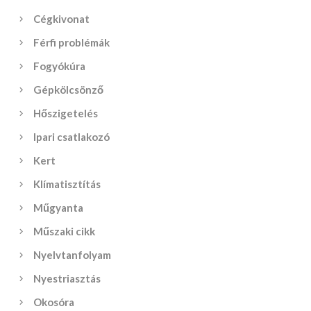
Cégkivonat
Férfi problémák
Fogyókúra
Gépkölcsönző
Hőszigetelés
Ipari csatlakozó
Kert
Klímatisztítás
Műgyanta
Műszaki cikk
Nyelvtanfolyam
Nyestriasztás
Okosóra