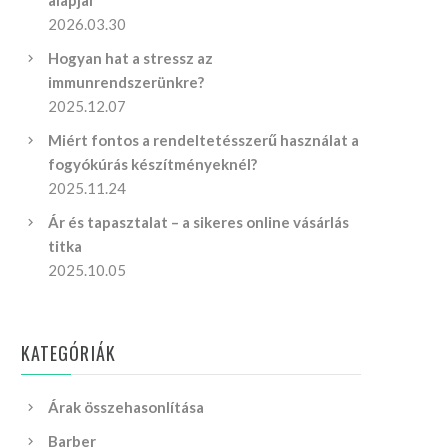
alapjai
2026.03.30
Hogyan hat a stressz az
immunrendszerünkre?
2025.12.07
Miért fontos a rendeltetésszerű használat a
fogyókúrás készítményeknél?
2025.11.24
Ár és tapasztalat – a sikeres online vásárlás
titka
2025.10.05
KATEGÓRIÁK
Árak összehasonlítása
Barber