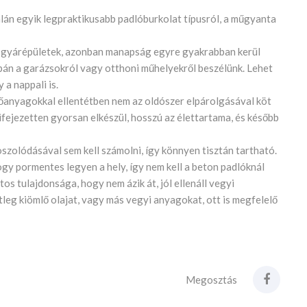
alán egyik legpraktikusabb padlóburkolat típusról, a műgyanta
k, gyárépületek, azonban manapság egyre gyakrabban kerül
upán a garázsokról vagy otthoni műhelyekről beszélünk. Lehet
 a nappali is.
anyagokkal ellentétben nem az oldószer elpárolgásával köt
fejezetten gyorsan elkészül, hosszú az élettartama, és később
szolódásával sem kell számolni, így könnyen tisztán tartható.
gy pormentes legyen a hely, így nem kell a beton padlóknál
os tulajdonsága, hogy nem ázik át, jól ellenáll vegyi
etleg kiömlő olajat, vagy más vegyi anyagokat, ott is megfelelő
Megosztás