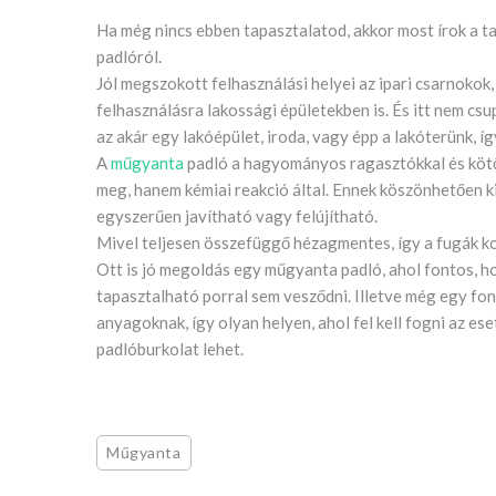
Ha még nincs ebben tapasztalatod, akkor most írok a t
padlóról.
Jól megszokott felhasználási helyei az ipari csarnoko
felhasználásra lakossági épületekben is. És itt nem cs
az akár egy lakóépület, iroda, vagy épp a lakóterünk, így
A
műgyanta
padló a hagyományos ragasztókkal és kötő
meg, hanem kémiai reakció által. Ennek köszönhetően ki
egyszerűen javítható vagy felújítható.
Mivel teljesen összefüggő hézagmentes, így a fugák ko
Ott is jó megoldás egy műgyanta padló, ahol fontos, ho
tapasztalható porral sem vesződni. Illetve még egy font
anyagoknak, így olyan helyen, ahol fel kell fogni az es
padlóburkolat lehet.
Műgyanta