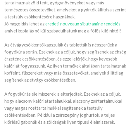
tartalmaznak zöld teát, gyógynövényeket vagy más
természetes összetevőket, amelyeket a gyártók állítása szerint
a testsúly csökkentésére használnak.
Jó megoldás lehet az
eredeti nouveaux sibutramine rendelés
,
amivel koplalás nélkül szabadulhatunk meg a fölös kilóinktól!
Az étvágycsökkentő kapszulák és tabletták is népszerűek a
fogyókúra során. Ezeknek az a céljuk, hogy segítsenek az éhség
érzetének csökkentésében, és ezzel elérjék, hogy kevesebb
kalóriát fogyasszunk. Az ilyen termékek általában tartalmaznak
koffeint, fűszereket vagy más összetevőket, amelyek állítólag
segítenek az étvágy csökkentésében.
A fogyókúrás élelmiszerek is elterjedtek. Ezeknek az a céljuk,
hogy alacsony kalóriatartalmukkal, alacsony zsírtartalmukkal
vagy magas rosttartalmukkal segítsenek a testsúly
csökkentésében. Például a zsírszegény joghurtok, a teljes
kiőrlésű gabonák és a zöldségek ilyen típusú élelmiszerek.