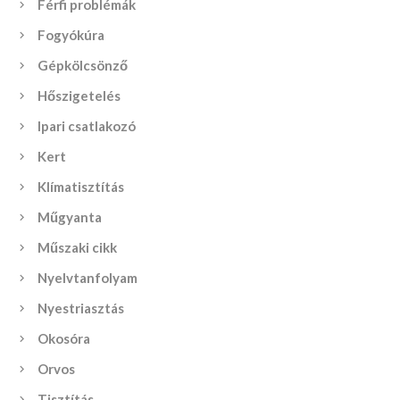
Férfi problémák
Fogyókúra
Gépkölcsönző
Hőszigetelés
Ipari csatlakozó
Kert
Klímatisztítás
Műgyanta
Műszaki cikk
Nyelvtanfolyam
Nyestriasztás
Okosóra
Orvos
Tisztítás