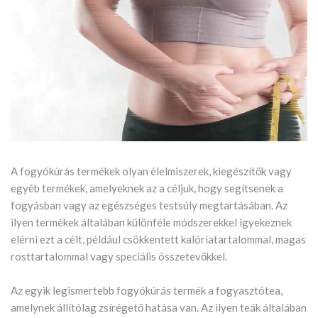
A fogyókúrás termékek olyan élelmiszerek, kiegészítők vagy
egyéb termékek, amelyeknek az a céljuk, hogy segítsenek a
fogyásban vagy az egészséges testsúly megtartásában. Az
ilyen termékek általában különféle módszerekkel igyekeznek
elérni ezt a célt, például csökkentett kalóriatartalommal, magas
rosttartalommal vagy speciális összetevőkkel.
Az egyik legismertebb fogyókúrás termék a fogyasztótea,
amelynek állítólag zsírégető hatása van. Az ilyen teák általában