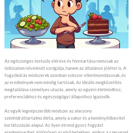
Az egészséges testsúly elérése és fenntartása nemcsak az
önbizalom növelését szolgálja, hanem az általános jólétet is. A
fogyókúrás módszerek azonban sokszor ellentmondásosak, és
az eredmények nem mindig tartósak. Az ideális megközelítés
megtalálása személyes utazás, amely az egyéni életmódhoz,
preferenciákhoz és egészségügyi állapothoz igazodik.
Az egyik legnépszerűbb módszer az alacsony
szénhidráttartalmú diéta, amely a cukor és a keményítőbevitel
korlátozásán alapul. Az ilyen étrend gyors fogyást
eredményezhet, különösen az első hetekben, amikor a szervezet