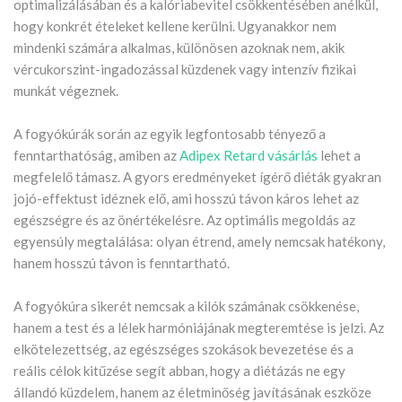
optimalizálásában és a kalóriabevitel csökkentésében anélkül,
hogy konkrét ételeket kellene kerülni. Ugyanakkor nem
mindenki számára alkalmas, különösen azoknak nem, akik
vércukorszint-ingadozással küzdenek vagy intenzív fizikai
munkát végeznek.
A fogyókúrák során az egyik legfontosabb tényező a
fenntarthatóság, amiben az
Adipex Retard vásárlás
lehet a
megfelelő támasz. A gyors eredményeket ígérő diéták gyakran
jojó-effektust idéznek elő, ami hosszú távon káros lehet az
egészségre és az önértékelésre. Az optimális megoldás az
egyensúly megtalálása: olyan étrend, amely nemcsak hatékony,
hanem hosszú távon is fenntartható.
A fogyókúra sikerét nemcsak a kilók számának csökkenése,
hanem a test és a lélek harmóniájának megteremtése is jelzi. Az
elkötelezettség, az egészséges szokások bevezetése és a
reális célok kitűzése segít abban, hogy a diétázás ne egy
állandó küzdelem, hanem az életminőség javításának eszköze