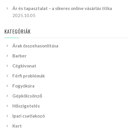
Ár és tapasztalat – a sikeres online vásárlás titka
2025.10.05
KATEGÓRIÁK
Árak összehasonlítása
Barber
Cégkivonat
Férfi problémák
Fogyókúra
Gépkölcsönző
Hőszigetelés
Ipari csatlakozó
Kert