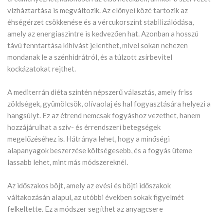
vízháztartása is megváltozik. Az előnyei közé tartozik az
éhségérzet csökkenése és a vércukorszint stabilizálódása,
amely az energiaszintre is kedvezően hat. Azonban a hosszú
távú fenntartása kihívást jelenthet, mivel sokan nehezen
mondanak le a szénhidrátról, és a túlzott zsírbevitel
kockázatokat rejthet.
A mediterrán diéta szintén népszerű választás, amely friss
zöldségek, gyümölcsök, olívaolaj és hal fogyasztására helyezi a
hangsúlyt. Ez az étrend nemcsak fogyáshoz vezethet, hanem
hozzájárulhat a szív- és érrendszeri betegségek
megelőzéséhez is. Hátránya lehet, hogy a minőségi
alapanyagok beszerzése költségesebb, és a fogyás üteme
lassabb lehet, mint más módszereknél.
Az időszakos böjt, amely az evési és böjti időszakok
váltakozásán alapul, az utóbbi években sokak figyelmét
felkeltette. Ez a módszer segíthet az anyagcsere