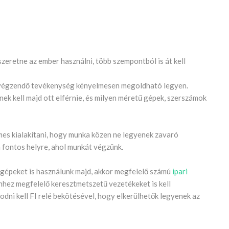
szeretne az ember használni, több szempontból is át kell
t végzendő tevékenység kényelmesen megoldható legyen.
ek kell majd ott elférnie, és milyen méretű gépek, szerszámok
emes kialakítani, hogy munka közen ne legyenek zavaró
 fontos helyre, ahol munkát végzünk.
 gépeket is használunk majd, akkor megfelelő számú
ipari
hhez megfelelő keresztmetszetű vezetékeket is kell
dni kell FI relé bekötésével, hogy elkerülhetők legyenek az