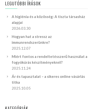
LEGUTÓBBI ÍRÁSOK
A higiénia és a közösség: A tiszta társasház
alapjai
2026.03.30
Hogyan hat a stressz az
immunrendszerünkre?
2025.12.07
Miért fontos a rendeltetésszerű használat a
fogyókúrás készítményeknél?
2025.11.24
Ár és tapasztalat – a sikeres online vásárlás
titka
2025.10.05
KATEGÓRIÁK