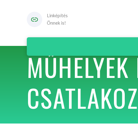
Linképítés
Önnek is!
MŰHELYEK
CSATLAKOZ