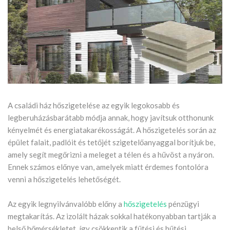
A családi ház hőszigetelése az egyik legokosabb és
legberuházásbarátabb módja annak, hogy javítsuk otthonunk
kényelmét és energiatakarékosságát. A hőszigetelés során az
épület falait, padlóit és tetőjét szigetelőanyaggal borítjuk be,
amely segít megőrizni a meleget a télen és a hűvöst a nyáron.
Ennek számos előnye van, amelyek miatt érdemes fontolóra
venni a hőszigetelés lehetőségét.
Az egyik legnyilvánvalóbb előny a
hőszigetelés
pénzügyi
megtakarítás. Az izolált házak sokkal hatékonyabban tartják a
belső hőmérsékletet, így csökkentik a fűtési és hűtési