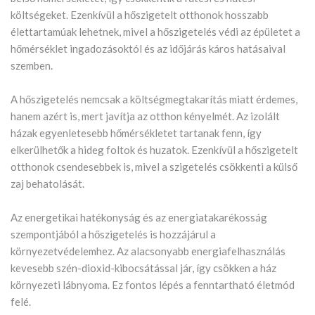
költségeket. Ezenkívül a hőszigetelt otthonok hosszabb
élettartamúak lehetnek, mivel a hőszigetelés védi az épületet a
hőmérséklet ingadozásoktól és az időjárás káros hatásaival
szemben.
A hőszigetelés nemcsak a költségmegtakarítás miatt érdemes,
hanem azért is, mert javítja az otthon kényelmét. Az izolált
házak egyenletesebb hőmérsékletet tartanak fenn, így
elkerülhetők a hideg foltok és huzatok. Ezenkívül a hőszigetelt
otthonok csendesebbek is, mivel a szigetelés csökkenti a külső
zaj behatolását.
Az energetikai hatékonyság és az energiatakarékosság
szempontjából a hőszigetelés is hozzájárul a
környezetvédelemhez. Az alacsonyabb energiafelhasználás
kevesebb szén-dioxid-kibocsátással jár, így csökken a ház
környezeti lábnyoma. Ez fontos lépés a fenntartható életmód
felé.