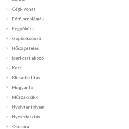
Cégkivonat
Férfi problémák
Fogyókúra
Gépkölcsönző
Hőszigetelés
Ipari csatlakozó
Kert
Klímatisztítás
Műgyanta
Műszaki cikk
Nyelvtanfolyam
Nyestriasztás
Okosóra