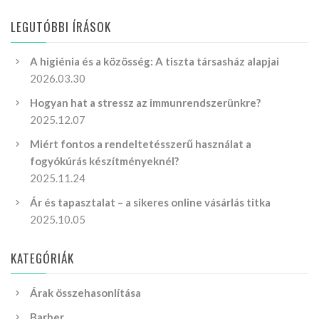
LEGUTÓBBI ÍRÁSOK
A higiénia és a közösség: A tiszta társasház alapjai
2026.03.30
Hogyan hat a stressz az immunrendszerünkre?
2025.12.07
Miért fontos a rendeltetésszerű használat a
fogyókúrás készítményeknél?
2025.11.24
Ár és tapasztalat – a sikeres online vásárlás titka
2025.10.05
KATEGÓRIÁK
Árak összehasonlítása
Barber