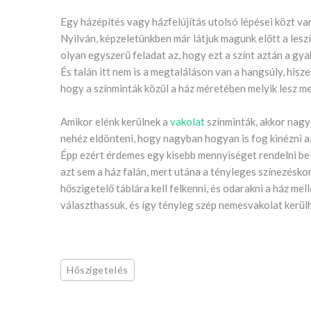
Egy házépítés vagy házfelújítás utolsó lépései közt van 
Nyilván, képzeletünkben már látjuk magunk előtt a lesz
olyan egyszerű feladat az, hogy ezt a színt aztán a gya
És talán itt nem is a megtaláláson van a hangsúly, hisze
hogy a színminták közül a ház méretében melyik lesz me
Amikor elénk kerülnek a
vakolat
színminták, akkor nagyo
nehéz eldönteni, hogy nagyban hogyan is fog kinézni az
Épp ezért érdemes egy kisebb mennyiséget rendelni belő
azt sem a ház falán, mert utána a tényleges színezésk
hőszigetelő táblára kell felkenni, és odarakni a ház mel
választhassuk, és így tényleg szép nemesvakolat kerül
Hőszigetelés