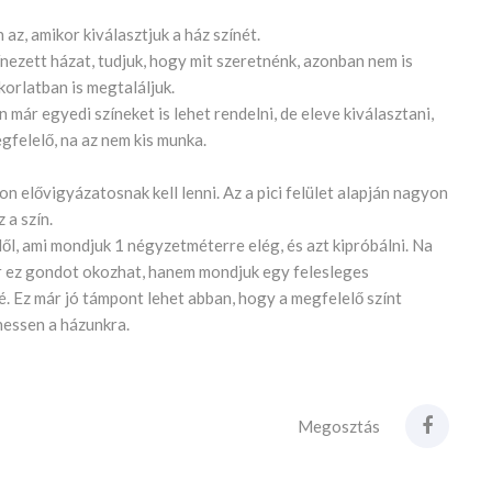
az, amikor kiválasztjuk a ház színét.
ínezett házat, tudjuk, hogy mit szeretnénk, azonban nem is
korlatban is megtaláljuk.
n már egyedi színeket is lehet rendelni, de eleve kiválasztani,
gfelelő, na az nem kis munka.
n elővigyázatosnak kell lenni. Az a pici felület alapján nagyon
 a szín.
l, ami mondjuk 1 négyzetméterre elég, és azt kipróbálni. Na
or ez gondot okozhat, hanem mondjuk egy felesleges
lé. Ez már jó támpont lehet abban, hogy a megfelelő színt
hessen a házunkra.
Megosztás