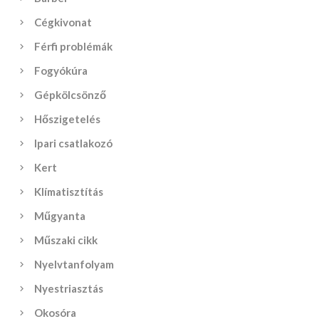
Cégkivonat
Férfi problémák
Fogyókúra
Gépkölcsönző
Hőszigetelés
Ipari csatlakozó
Kert
Klímatisztítás
Műgyanta
Műszaki cikk
Nyelvtanfolyam
Nyestriasztás
Okosóra