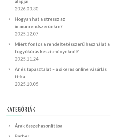
alapjai
2026.03.30
Hogyan hat a stressz az
immunrendszerünkre?
2025.12.07
Miért fontos a rendeltetésszerű használat a
fogyókúrás készítményeknél?
2025.11.24
Ár és tapasztalat – a sikeres online vásárlás
titka
2025.10.05
KATEGÓRIÁK
Árak összehasonlítása
Barber