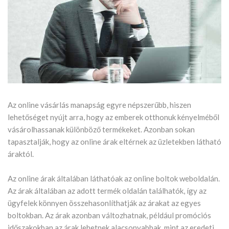
Az online vásárlás manapság egyre népszerűbb, hiszen
lehetőséget nyújt arra, hogy az emberek otthonuk kényelméből
vásárolhassanak különböző termékeket. Azonban sokan
tapasztalják, hogy az online árak eltérnek az üzletekben látható
áraktól.
Az online árak általában láthatóak az online boltok weboldalán.
Az árak általában az adott termék oldalán találhatók, így az
ügyfelek könnyen összehasonlíthatják az árakat az egyes
boltokban. Az árak azonban változhatnak, például promóciós
időszakokban az árak lehetnek alacsonyabbak, mint az eredeti